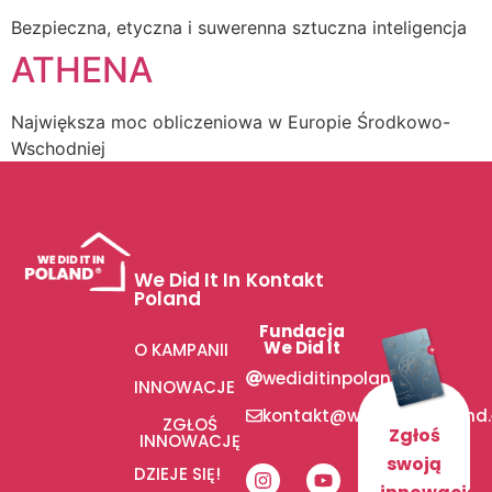
Bezpieczna, etyczna i suwerenna sztuczna inteligencja
ATHENA
Największa moc obliczeniowa w Europie Środkowo-
Wschodniej
We Did It In
Kontakt
Poland
Fundacja
We Did It
O KAMPANII
wediditinpoland
INNOWACJE
kontakt@wediditinpoland
ZGŁOŚ
Zgłoś
INNOWACJĘ
swoją
DZIEJE SIĘ!