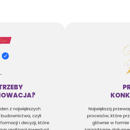
TRZEBY
P
NOWACJA?
KONK
den z największych
Największą przewag
udownictwa, czyli
procesów, które prz
rmacji i decyzji, które
głównie w formie 
 realizacji inwestycji.
zarządzanie dokume