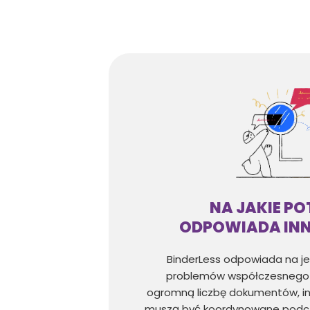
NA JAKIE PO
ODPOWIADA IN
BinderLess odpowiada na je
problemów współczesnego b
ogromną liczbę dokumentów, info
muszą być koordynowane podczas