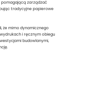
mę pomagającą zarządzać
ępując tradycyjne papierowe
gli, że mimo dynamicznego
 wydrukach i ręcznym obiegu
inwestycjami budowlanymi,
cję.