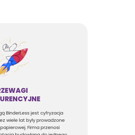
RZEWAGI
URENCYJNE
ą BinderLess jest cyfryzacja
ez wiele lat były prowadzone
papierowej. Firma przenosi
ntacją budowlaną do jednego,