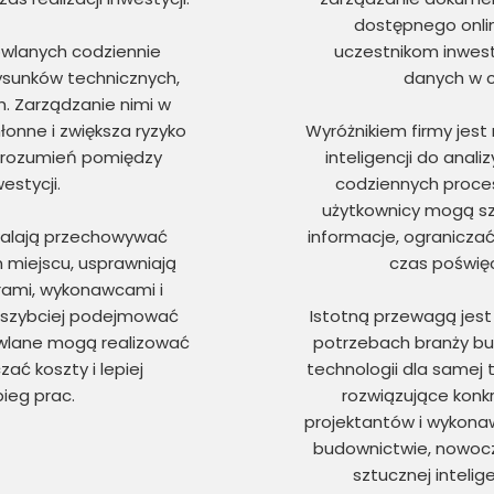
dostępnego onli
owlanych codziennie
uczestnikom inwest
ysunków technicznych,
danych w c
h. Zarządzanie nimi w
łonne i zwiększa ryzyko
Wyróżnikiem firmy jest
orozumień pomiędzy
inteligencji do anal
estycji.
codziennych proce
użytkownicy mogą s
walają przechowywać
informacje, ogranicza
 miejscu, usprawniają
czas poświęc
rami, wykonawcami i
 szybciej podejmować
Istotną przewagą jest
owlane mogą realizować
potrzebach branży bud
zać koszty i lepiej
technologii dla samej t
ieg prac.
rozwiązujące konk
projektantów i wykonaw
budownictwie, nowoc
sztucznej intelig