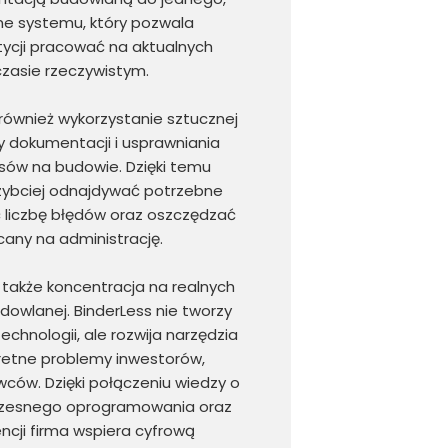
ne systemu, który pozwala
ycji pracować na aktualnych
zasie rzeczywistym.
 również wykorzystanie sztucznej
izy dokumentacji i usprawniania
sów na budowie. Dzięki temu
zybciej odnajdywać potrzebne
ć liczbę błędów oraz oszczędzać
any na administrację.
 także koncentracja na realnych
owlanej. BinderLess nie tworzy
echnologii, ale rozwija narzędzia
retne problemy inwestorów,
ców. Dzięki połączeniu wiedzy o
zesnego oprogramowania oraz
encji firma wspiera cyfrową