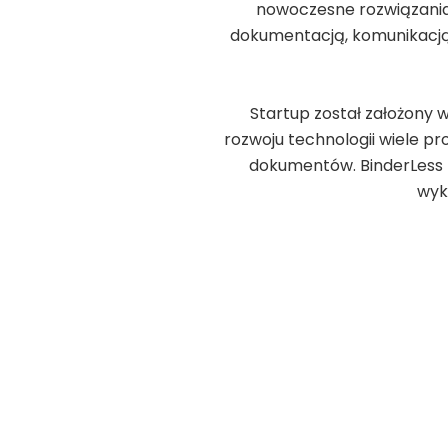
nowoczesne rozwiązania
dokumentacją, komunikacją 
Startup został założony 
rozwoju technologii wiele p
dokumentów. BinderLess p
wyk