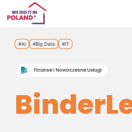
#AI
#Big Data
#IT
Finanse i Nowoczesne Usługi
BinderL