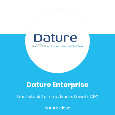
Dature Enterprise
Smartstock Sp. z o.o., Maciej Kowalik CEO
dature cloud