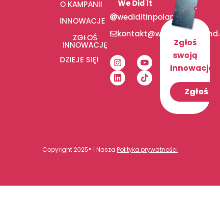
We Did It
O KAMPANII
wediditinpoland
INNOWACJE
kontakt@wediditinpoland
ZGŁOŚ
Zgłoś
INNOWACJĘ
swoją
DZIEJE SIĘ!
innowację!
Zgłoś
Copyright 2025® | Nasza
Polityka prywatności