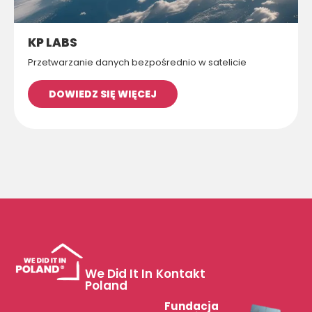
KP LABS
Przetwarzanie danych bezpośrednio w satelicie
DOWIEDZ SIĘ WIĘCEJ
We Did It In
Kontakt
Poland
Fundacja