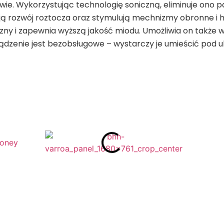
ie. Wykorzystując technologię soniczną, eliminuje ono p
ą rozwój roztocza oraz stymulują mechnizmy obronne i hi
czny i zapewnia wyższą jakość miodu. Umożliwia on także 
ządzenie jest bezobsługowe – wystarczy je umieścić pod ul