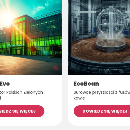
Evo
EcoBean
tor Polskich Zielonych
Surowce przyszłości z fusó
i
kawie
IEDZ SIĘ WIĘCEJ
DOWIEDZ SIĘ WIĘCEJ