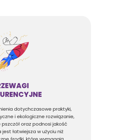
RZEWAGI
URENCYJNE
ienia dotychczasowe praktyki,
yczne i ekologiczne rozwiązanie,
 pszczół oraz podnosi jakość
est łatwiejsza w użyciu niż
zne środki, które wymagają