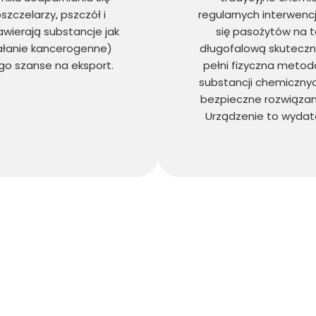
szczelarzy, pszczół i
regularnych interwencj
ierają substancje jak
się pasożytów na 
ałanie kancerogenne)
długofalową skuteczn
ego szanse na eksport.
pełni fizyczna metod
substancji chemicznyc
bezpieczne rozwiązan
Urządzenie to wydate