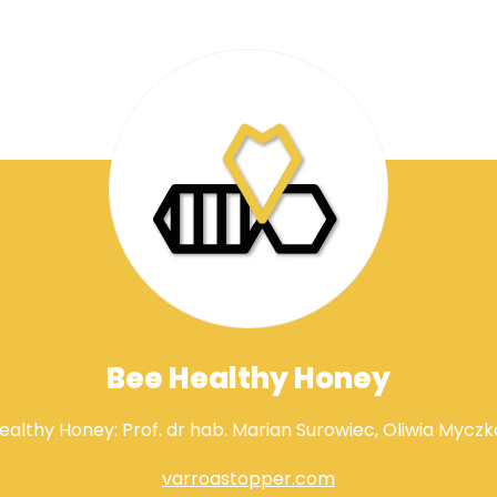
Bee Healthy Honey
ealthy Honey: Prof. dr hab. Marian Surowiec, Oliwia Mycz
varroastopper.com