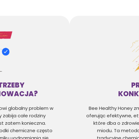
TRZEBY
P
NOWACJA?
KONK
owi globalny problem w
Bee Healthy Honey zm
 zabija całe rodziny
oferując efektywne, et
est zatem konieczna.
które dba o zdrowie
odki chemiczne często
miodu. Ta metoda j
niku uodparniania się
tradycyjne chemic