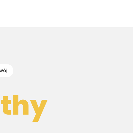
wój
lthy