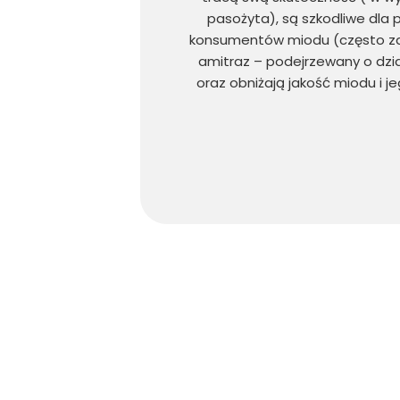
pasożyta), są szkodliwe dla p
konsumentów miodu (często zaw
amitraz – podejrzewany o dzi
oraz obniżają jakość miodu i j