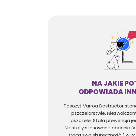
NA JAKIE PO
ODPOWIADA IN
Pasożyt Varroa Destructor stan
pszczelarstwie. Niezwalczany
pszczele. Stała prewencja j
Niestety stosowane obecnie śr
tracą swą skuteczność ( w wy