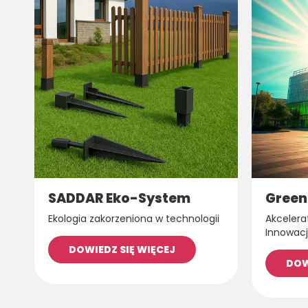
SADDAR Eko-System
Green
Ekologia zakorzeniona w technologii
Akcelera
Innowacj
DOWIEDZ SIĘ WIĘCEJ
DOW