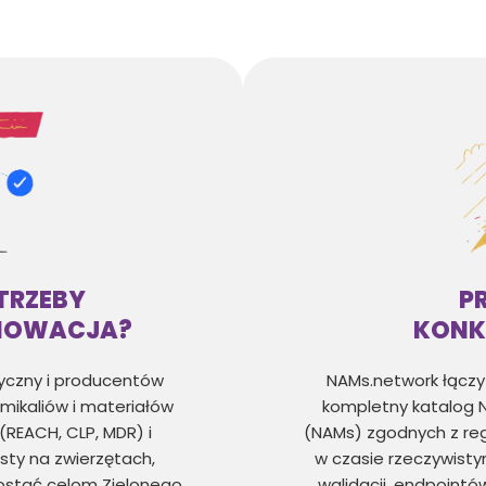
TRZEBY
P
NOWACJA?
KONK
yczny i producentów
NAMs.network łączy 
ikaliów i materiałów
kompletny katalog 
(REACH, CLP, MDR) i
(NAMs) zgodnych z reg
sty na zwierzętach,
w czasie rzeczywisty
rostać celom Zielonego
walidacji, endpointó