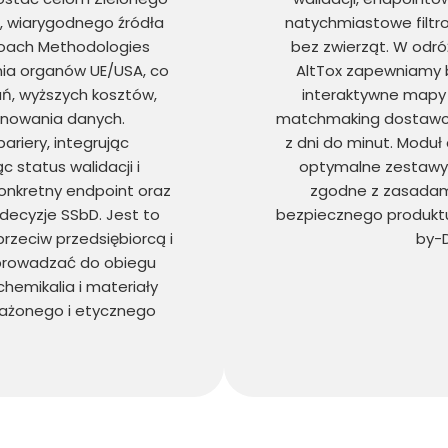
, wiarygodnego źródła
natychmiastowe filtr
oach Methodologies
bez zwierząt. W odró
ia organów UE/USA, co
AltTox zapewniamy b
ń, wyższych kosztów,
interaktywne mapy 
rnowania danych.
matchmaking dostawca-
ariery, integrując
z dni do minut. Moduł
 status walidacji i
optymalne zestawy 
onkretny endpoint oraz
zgodne z zasadam
decyzje SSbD. Jest to
bezpiecznego produktu
zeciw przedsiębiorcą i
by-D
prowadzać do obiegu
emikalia i materiały
ażonego i etycznego