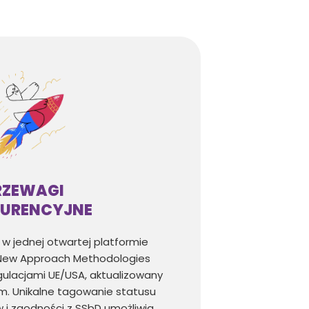
RZEWAGI
URENCYJNE
w jednej otwartej platformie
New Approach Methodologies
ulacjami UE/USA, aktualizowany
m. Unikalne tagowanie statusu
w i zgodności z SSbD umożliwia