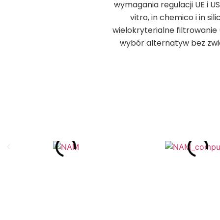
wymagania regulacji UE i U
vitro, in chemico i in s
wielokryterialne filtrowanie
wybór alternatyw bez zwie