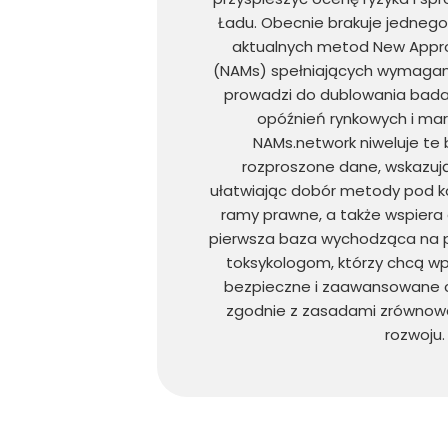
Ładu. Obecnie brakuje jednego
aktualnych metod New Appr
(NAMs) spełniających wymagan
prowadzi do dublowania bada
opóźnień rynkowych i ma
NAMs.network niweluje te b
rozproszone dane, wskazując
ułatwiając dobór metody pod k
ramy prawne, a także wspiera 
pierwsza baza wychodząca na pr
toksykologom, którzy chcą w
bezpieczne i zaawansowane ch
zgodnie z zasadami zrównow
rozwoju.