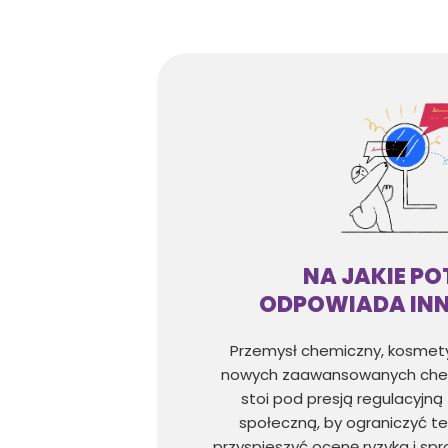
NA JAKIE PO
ODPOWIADA IN
Przemysł chemiczny, kosmet
nowych zaawansowanych chem
stoi pod presją regulacyjną 
społeczną, by ograniczyć te
przyspieszyć ocenę ryzyka i sp