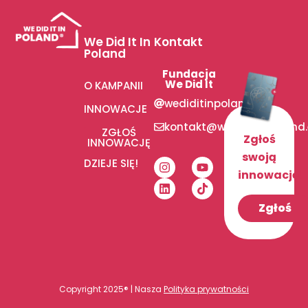
We Did It In
Kontakt
Poland
Fundacja
We Did It
O KAMPANII
wediditinpoland
INNOWACJE
kontakt@wediditinpoland
ZGŁOŚ
Zgłoś
INNOWACJĘ
swoją
DZIEJE SIĘ!
innowację!
Zgłoś
Copyright 2025® | Nasza
Polityka prywatności