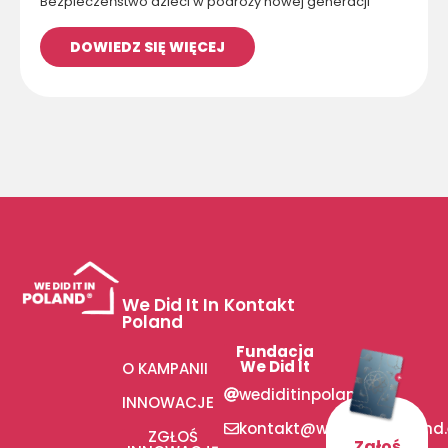
Bezpieczeństwo dzieci w podróży nowej generacji
DOWIEDZ SIĘ WIĘCEJ
We Did It In
Kontakt
Poland
Fundacja
We Did It
O KAMPANII
wediditinpoland
INNOWACJE
kontakt@wediditinpoland
ZGŁOŚ
Zgłoś