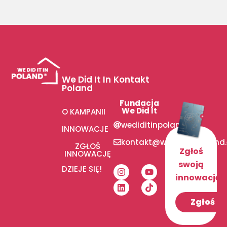
We Did It In
Kontakt
Poland
Fundacja
We Did It
O KAMPANII
wediditinpoland
INNOWACJE
kontakt@wediditinpoland
ZGŁOŚ
Zgłoś
INNOWACJĘ
swoją
DZIEJE SIĘ!
innowację!
Zgłoś