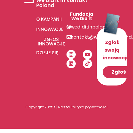
We Did It In
Kontakt
Poland
Fundacja
We Did It
O KAMPANII
wediditinpoland
INNOWACJE
kontakt@wediditinpoland
ZGŁOŚ
Zgłoś
INNOWACJĘ
swoją
DZIEJE SIĘ!
innowację!
Zgłoś
Copyright 2025® | Nasza
Polityka prywatności