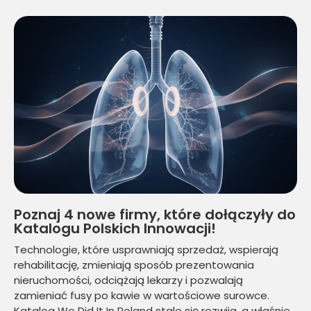
Poznaj 4 nowe firmy, które dołączyły do
Katalogu Polskich Innowacji!
Technologie, które usprawniają sprzedaż, wspierają
rehabilitację, zmieniają sposób prezentowania
nieruchomości, odciążają lekarzy i pozwalają
zamieniać fusy po kawie w wartościowe surowce.
Katalog We Did It In Poland stale się rozwija, a właśnie