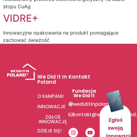
stopu CuAg
VIDRE+
Innowacyjne opakowania na produkt pomagające
zachować świeżość
We Did It In
Kontakt
Poland
Fundacja
We Did It
O KAMPANII
wediditinpoland
INNOWACJE
kontakt@wediditinpoland
ZGŁOŚ
Zgłoś
INNOWACJĘ
swoją
DZIEJE SIĘ!
innowację!