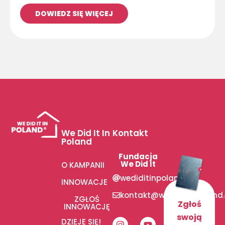
DOWIEDZ SIĘ WIĘCEJ
We Did It In
Kontakt
Poland
Fundacja
We Did It
O KAMPANII
wediditinpoland
INNOWACJE
kontakt@wediditinpoland
ZGŁOŚ
Zgłoś
INNOWACJĘ
swoją
DZIEJE SIĘ!