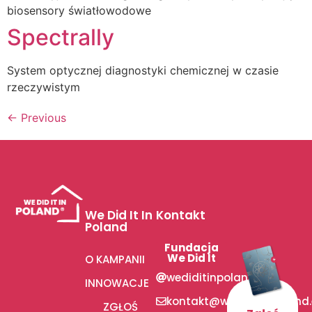
biosensory światłowodowe
Spectrally
System optycznej diagnostyki chemicznej w czasie
rzeczywistym
←
Previous
We Did It In
Kontakt
Poland
Fundacja
We Did It
O KAMPANII
wediditinpoland
INNOWACJE
kontakt@wediditinpoland
ZGŁOŚ