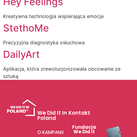
Hey Feelings
Kreatywna technologia wspierająca emocje
StethoMe
Precyzyjna diagnostyka osłuchowa
DailyArt
Aplikacja, która zrewolucjonizowała obcowanie ze
sztuką
We Did It In
Kontakt
Poland
Fundacja
We Did It
O KAMPANII