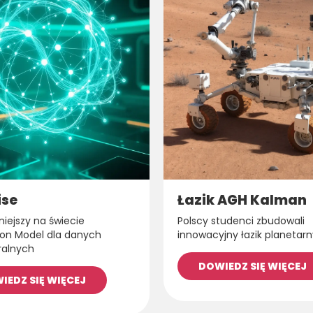
ise
Łazik AGH Kalman
niejszy na świecie
Polscy studenci zbudowali
on Model dla danych
innowacyjny łazik planetarn
ralnych
DOWIEDZ SIĘ WIĘCEJ
IEDZ SIĘ WIĘCEJ