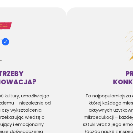
TRZEBY
P
NOWACJA?
KONK
ć kultury, umożliwiając
To najpopularniejsza 
żdemu – niezależnie od
której każdego mie
 czy wykształcenia.
aktywnych użytkowni
przekazując wiedzę o
mikroedukacji – każde
ażujący i emocjonalny
sztuki wraz z jego emo
iniuje doświadczenia
łącząc naukę z inspira