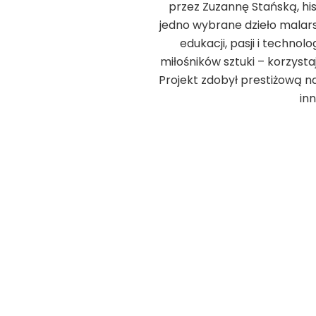
przez Zuzannę Stańską, his
jedno wybrane dzieło malarsk
edukacji, pasji i technol
miłośników sztuki – korzyst
Projekt zdobył prestiżową n
in