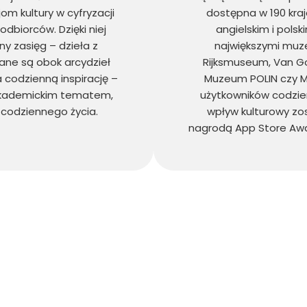
m kultury w cyfryzacji
dostępna w 190 kraj
dbiorców. Dzięki niej
angielskim i polsk
ny zasięg – dzieła z
największymi muzea
ne są obok arcydzieł
Rijksmuseum, Van Go
 codzienną inspirację –
Muzeum POLIN czy M
 akademickim tematem,
użytkowników codzien
ą codziennego życia.
wpływ kulturowy zo
nagrodą App Store Awar