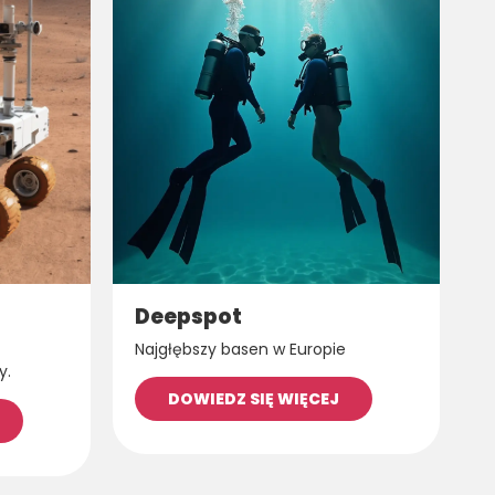
Deepspot
Najgłębszy basen w Europie
y.
DOWIEDZ SIĘ WIĘCEJ