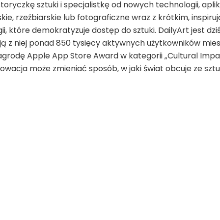
toryczkę sztuki i specjalistkę od nowych technologii, apli
ie, rzeźbiarskie lub fotograficzne wraz z krótkim, inspi
ogii, które demokratyzuje dostęp do sztuki. DailyArt jest d
ają z niej ponad 850 tysięcy aktywnych użytkowników mies
agrodę Apple App Store Award w kategorii „Cultural Impac
nowacja może zmieniać sposób, w jaki świat obcuje ze sztu