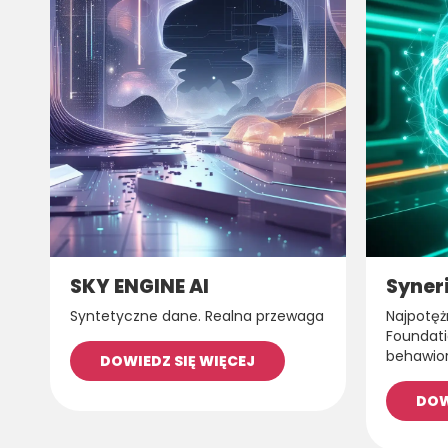
SKY ENGINE AI
Syner
Syntetyczne dane. Realna przewaga
Najpotęż
Foundati
behawio
DOWIEDZ SIĘ WIĘCEJ
DOW