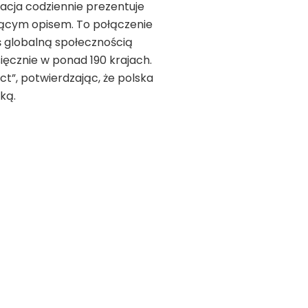
kacja codziennie prezentuje
rującym opisem. To połączenie
ziś globalną społecznością
ięcznie w ponad 190 krajach.
t”, potwierdzając, że polska
ką.