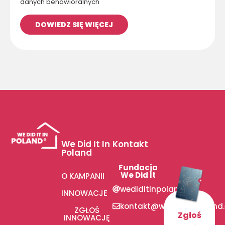
danych behawioralnych
DOWIEDZ SIĘ WIĘCEJ
We Did It In
Kontakt
Poland
Fundacja
We Did It
O KAMPANII
wediditinpoland
INNOWACJE
kontakt@wediditinpoland
ZGŁOŚ
Zgłoś
INNOWACJĘ