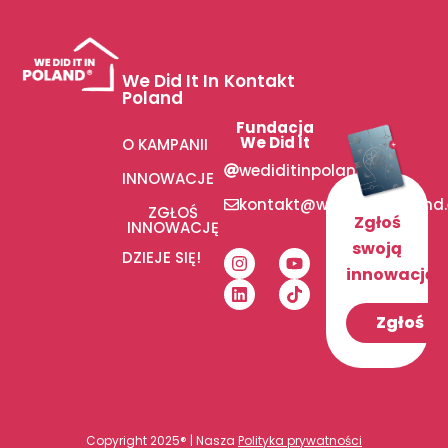
We Did It In
Kontakt
Poland
Fundacja
We Did It
O KAMPANII
wediditinpoland
INNOWACJE
kontakt@wediditinpoland
ZGŁOŚ
Zgłoś
INNOWACJĘ
swoją
DZIEJE SIĘ!
innowację!
Zgłoś
Copyright 2025® | Nasza
Polityka prywatności