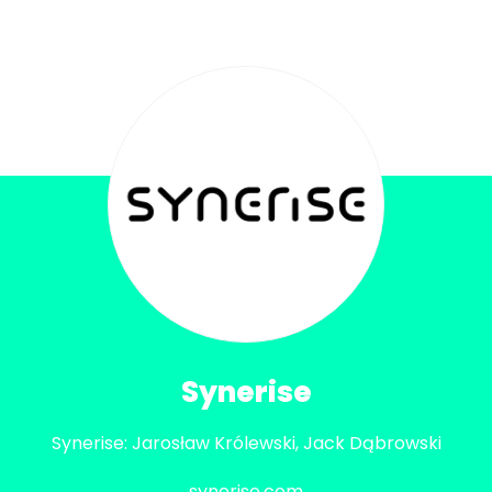
Synerise
Synerise: Jarosław Królewski, Jack Dąbrowski
synerise.com