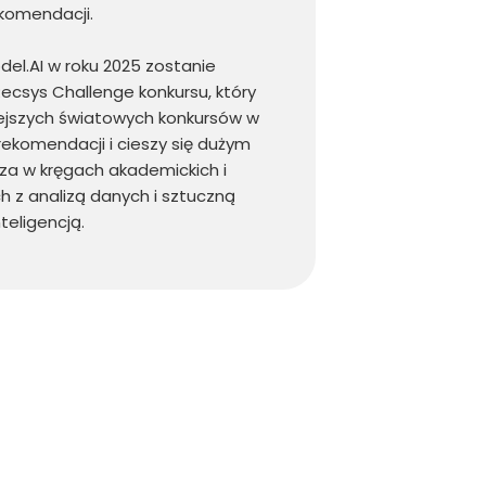
komendacji.
del.AI w roku 2025 zostanie
csys Challenge konkursu, który
iejszych światowych konkursów w
ekomendacji i cieszy się dużym
za w kręgach akademickich i
 z analizą danych i sztuczną
nteligencją.