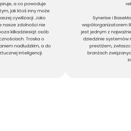
piruje, a co powoduje
re
tym, jak ktoś inny może
zej cywilizacji. Jako
Synerise i BaseMo
le nasze zdolności nie
współorganizatorem Re
oza kilkadziesiąt osób
jest jednym z najważn
cznościach. Troska o
dziedzinie systemów r
adaniem nadludzkim, a do
prestiżem, zwłaszc
ucznej inteligencji.
branżach związanych
i