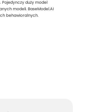
u. Pojedynczy duży model
nych modeli. BaseModel.AI
ych behawioralnych.