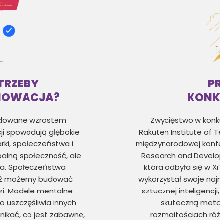
TRZEBY
P
NOWACJA?
KONK
dowane wzrostem
Zwycięstwo w konk
cji spowodują głębokie
Rakuten Institute of 
rki, społeczeństwa i
międzynarodowej konfe
obalną społeczność, ale
Research and Develop
wa. Społeczeństwa
która odbyła się w X
waż możemy budować
wykorzystał swoje naj
zi. Modele mentalne
sztucznej inteligencj
o uszczęśliwia innych
skuteczną meto
unikać, co jest zabawne,
rozmaitościach ró