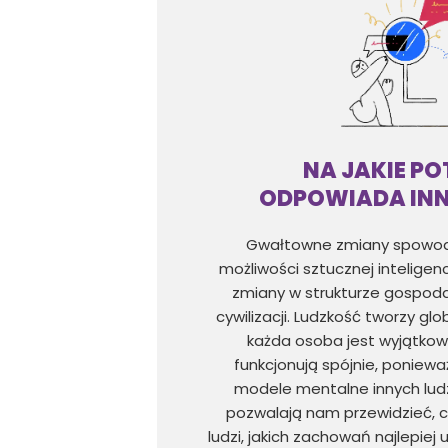
NA JAKIE PO
ODPOWIADA IN
Gwałtowne zmiany spowo
możliwości sztucznej inteligen
zmiany w strukturze gospoda
cywilizacji. Ludzkość tworzy gl
każda osoba jest wyjątko
funkcjonują spójnie, ponie
modele mentalne innych lud
pozwalają nam przewidzieć, c
ludzi, jakich zachowań najlepiej 