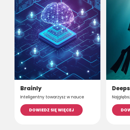
Brainly
Deeps
Inteligentny towarzysz w nauce
Najgłębs
DOWIEDZ SIĘ WIĘCEJ
DOW