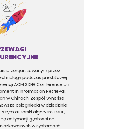
RZEWAGI
URENCYJNE
ursie zorganizowanym przez
Technology podczas prestiżowej
rencji ACM SIGIR Conference on
ment in Information Retrieval,
i’an w Chinach. Zespół Synerise
nowsze osiągnięcia w dziedzinie
i, w tym autorski algorytm EMDE,
dę estymacji gęstości na
żniczkowalnych w systemach