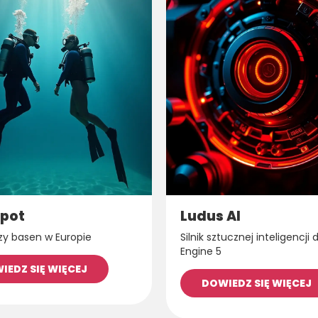
pot
Ludus AI
zy basen w Europie
Silnik sztucznej inteligencji 
Engine 5
IEDZ SIĘ WIĘCEJ
DOWIEDZ SIĘ WIĘCEJ