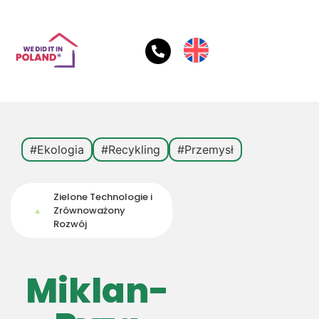
#Ekologia
#Recykling
#Przemysł
Zielone Technologie i
Zrównoważony
Rozwój
Miklan-