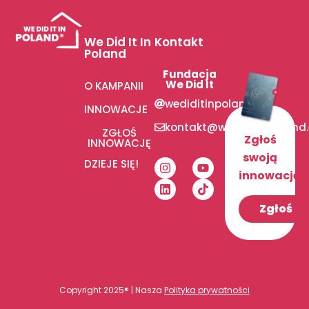
We Did It In
Kontakt
Poland
Fundacja
We Did It
O KAMPANII
wediditinpoland
INNOWACJE
kontakt@wediditinpoland
ZGŁOŚ
Zgłoś
INNOWACJĘ
swoją
DZIEJE SIĘ!
innowację!
Zgłoś
Copyright 2025® | Nasza
Polityka prywatności