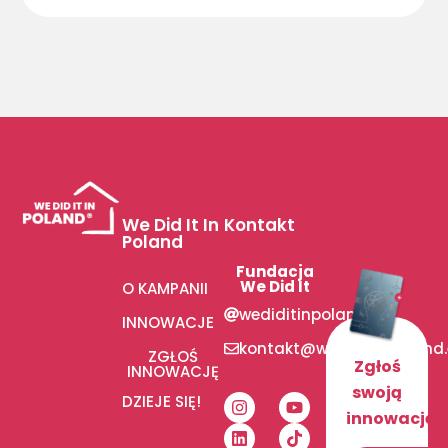
We Did It In
Kontakt
Poland
Fundacja
We Did It
O KAMPANII
wediditinpoland
INNOWACJE
kontakt@wediditinpoland
ZGŁOŚ
Zgłoś
INNOWACJĘ
swoją
DZIEJE SIĘ!
innowację!