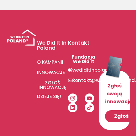
We Did It In
Kontakt
Poland
Fundacja
We Did It
O KAMPANII
wediditinpoland
INNOWACJE
kontakt@wediditinpoland
ZGŁOŚ
Zgłoś
INNOWACJĘ
swoją
DZIEJE SIĘ!
innowację!
Zgłoś