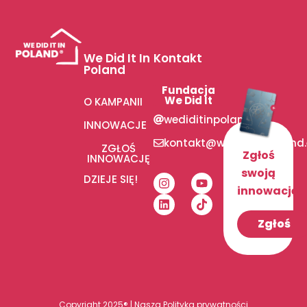
We Did It In
Kontakt
Poland
Fundacja
We Did It
O KAMPANII
wediditinpoland
INNOWACJE
kontakt@wediditinpoland
ZGŁOŚ
Zgłoś
INNOWACJĘ
swoją
DZIEJE SIĘ!
innowację!
Zgłoś
Copyright 2025® | Nasza
Polityka prywatności