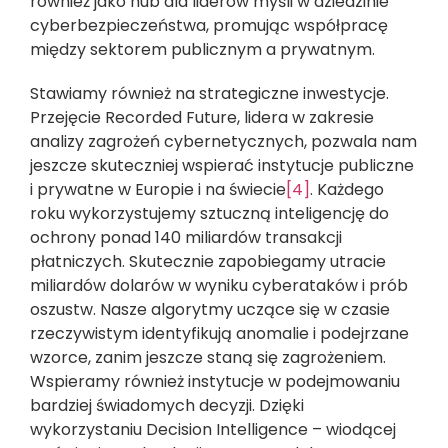
również jako hub dla liderów myśli w dziedzinie
cyberbezpieczeństwa, promując współpracę
między sektorem publicznym a prywatnym.
Stawiamy również na strategiczne inwestycje.
Przejęcie Recorded Future, lidera w zakresie
analizy zagrożeń cybernetycznych, pozwala nam
jeszcze skuteczniej wspierać instytucje publiczne
i prywatne w Europie i na świecie
[4]
. Każdego
roku wykorzystujemy sztuczną inteligencję do
ochrony ponad 140 miliardów transakcji
płatniczych. Skutecznie zapobiegamy utracie
miliardów dolarów w wyniku cyberataków i prób
oszustw. Nasze algorytmy uczące się w czasie
rzeczywistym identyfikują anomalie i podejrzane
wzorce, zanim jeszcze staną się zagrożeniem.
Wspieramy również instytucje w podejmowaniu
bardziej świadomych decyzji. Dzięki
wykorzystaniu Decision Intelligence – wiodącej