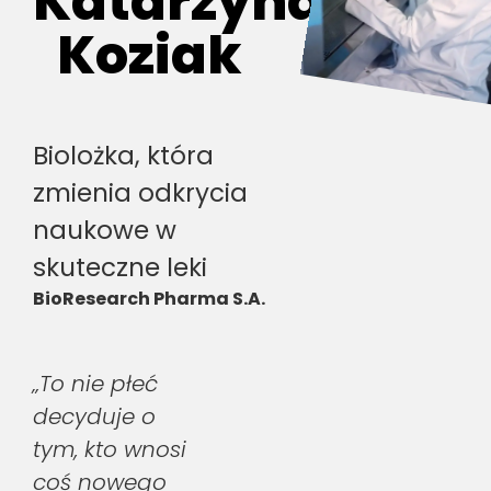
Katarzyna
Koziak
Biolożka, która
zmienia odkrycia
naukowe w
skuteczne leki
BioResearch Pharma S.A.
„To nie płeć
decyduje o
tym, kto wnosi
coś nowego