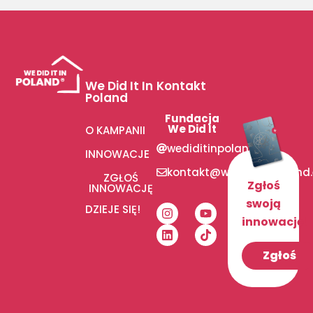
We Did It In
Kontakt
Poland
Fundacja
We Did It
O KAMPANII
wediditinpoland
INNOWACJE
kontakt@wediditinpoland
ZGŁOŚ
Zgłoś
INNOWACJĘ
swoją
DZIEJE SIĘ!
innowację!
Zgłoś