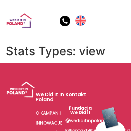
Stats Types:
view
We Did It In
Kontakt
Poland
Fundacja
We Did It
O KAMPANII
wediditinpoland
INNOWACJE
kontakt@wediditinpoland