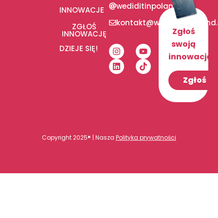
wediditinpoland
INNOWACJE
kontakt@wediditinpoland
ZGŁOŚ
Zgłoś
INNOWACJĘ
swoją
DZIEJE SIĘ!
innowację!
Zgłoś
Copyright 2025® | Nasza
Polityka prywatności