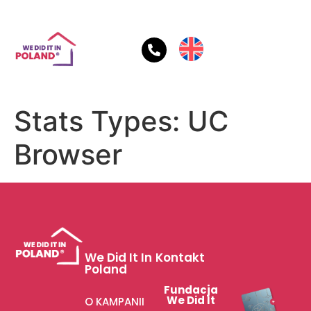
Stats Types:
UC
Browser
We Did It In
Kontakt
Poland
Fundacja
We Did It
O KAMPANII