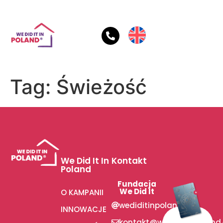
Tag:
Świeżość
We Did It In
Kontakt
Poland
Fundacja
We Did It
O KAMPANII
wediditinpoland
INNOWACJE
kontakt@wediditinpoland