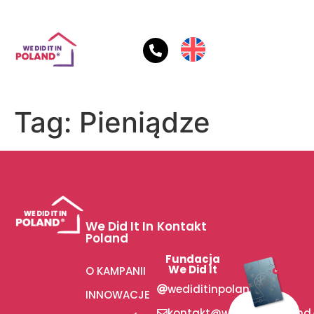
Tag:
Pieniądze
We Did It In
Kontakt
Poland
Fundacja
We Did It
O KAMPANII
wediditinpoland
INNOWACJE
kontakt@wediditinpoland