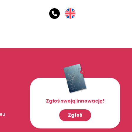
Zgłoś swoją innowację!
.eu
Zgłoś