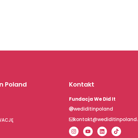
In Poland
Kontakt
Fundacja We Did It
wediditinpoland
kontakt@wediditinpoland
WACJĘ