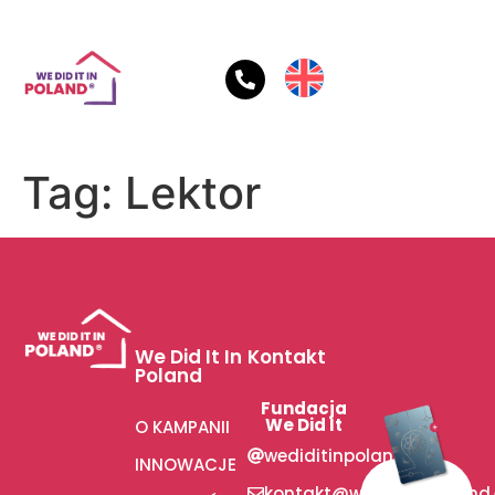
Tag:
Lektor
We Did It In
Kontakt
Poland
Fundacja
We Did It
O KAMPANII
wediditinpoland
INNOWACJE
kontakt@wediditinpoland