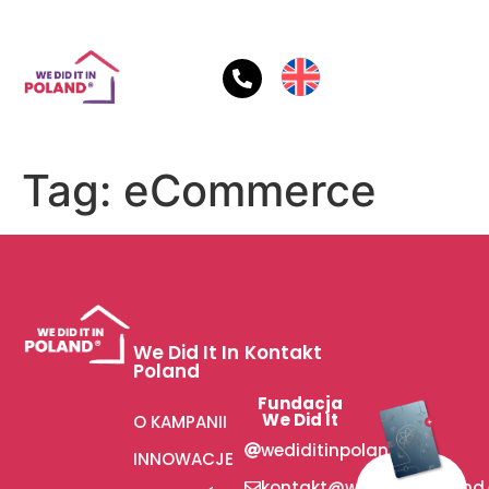
Tag:
eCommerce
We Did It In
Kontakt
Poland
Fundacja
We Did It
O KAMPANII
wediditinpoland
INNOWACJE
kontakt@wediditinpoland