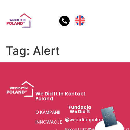
Tag:
Alert
We Did It In
Kontakt
Poland
Fundacja
We Did It
O KAMPANII
wediditinpoland
INNOWACJE
kontakt@wediditinpoland