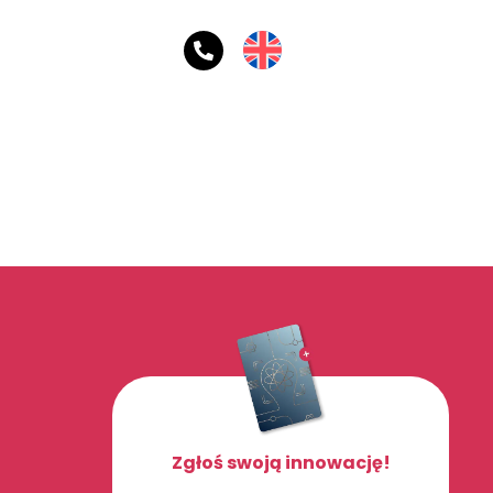
Zgłoś swoją innowację!