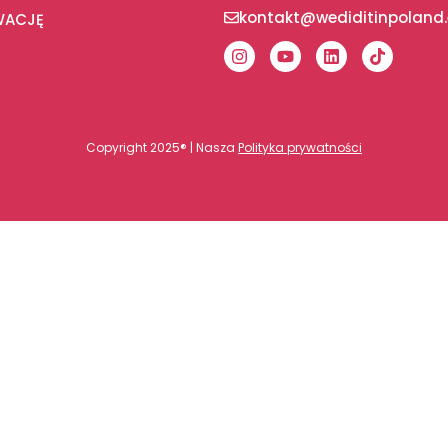
kontakt@wediditinpoland
WACJĘ
Copyright 2025® | Nasza
Polityka prywatności