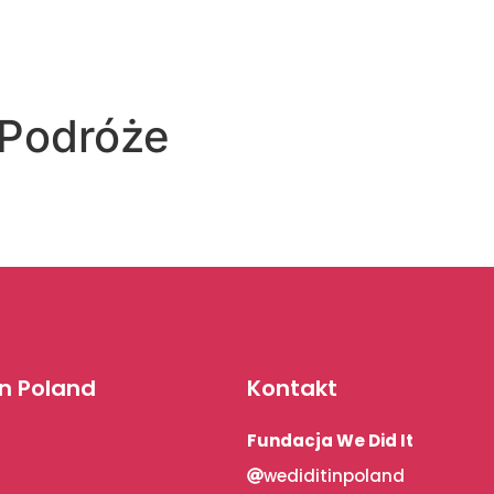
Podróże
In Poland
Kontakt
Fundacja We Did It
wediditinpoland