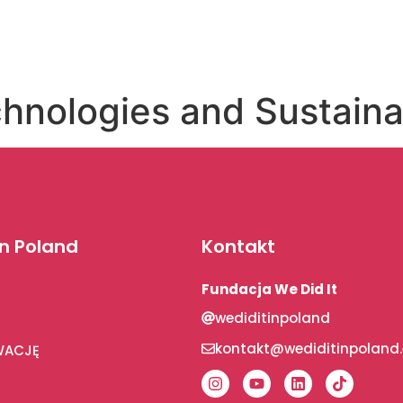
hnologies and Sustainab
In Poland
Kontakt
Fundacja We Did It
wediditinpoland
kontakt@wediditinpoland
WACJĘ