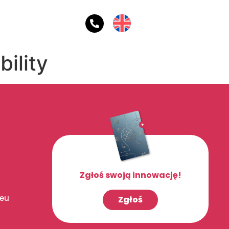
ility
Zgłoś swoją innowację!
.eu
Zgłoś