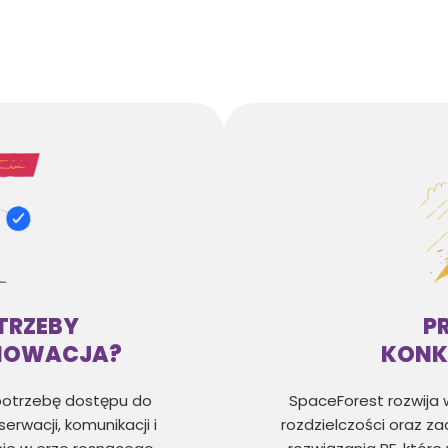
TRZEBY
P
NOWACJA?
KONK
potrzebę dostępu do
SpaceForest rozwija 
rwacji, komunikacji i
rozdzielczości oraz za