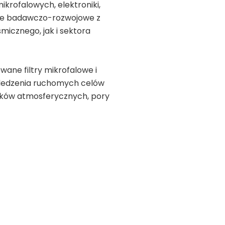
krofalowych, elektroniki,
race badawczo-rozwojowe z
icznego, jak i sektora
ane filtry mikrofalowe i
 śledzenia ruchomych celów
nków atmosferycznych, pory