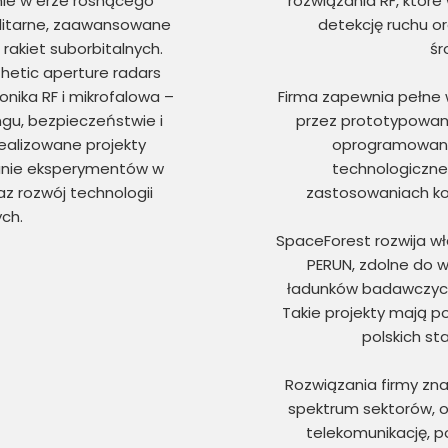
nie w erze rosnącego
rozwiązania RF, które
litarne, zaawansowane
detekcję ruchu o
rakiet suborbitalnych.
śr
thetic aperture radars
nika RF i mikrofalowa –
Firma zapewnia pełne w
ngu, bezpieczeństwie i
przez prototypowani
realizowane projekty
oprogramowania
anie eksperymentów w
technologiczne
az rozwój technologii
zastosowaniach ko
ych.
SpaceForest rozwija wł
PERUN, zdolne do 
ładunków badawczych
Takie projekty mają po
polskich st
Rozwiązania firmy zn
spektrum sektorów, od
telekomunikację, p