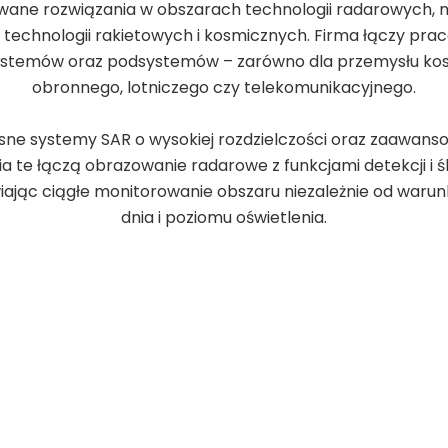
ane rozwiązania w obszarach technologii radarowych, mi
raz technologii rakietowych i kosmicznych. Firma łączy p
stemów oraz podsystemów – zarówno dla przemysłu kosm
obronnego, lotniczego czy telekomunikacyjnego.
sne systemy SAR o wysokiej rozdzielczości oraz zaawansow
ia te łączą obrazowanie radarowe z funkcjami detekcji i
ając ciągłe monitorowanie obszaru niezależnie od waru
dnia i poziomu oświetlenia.