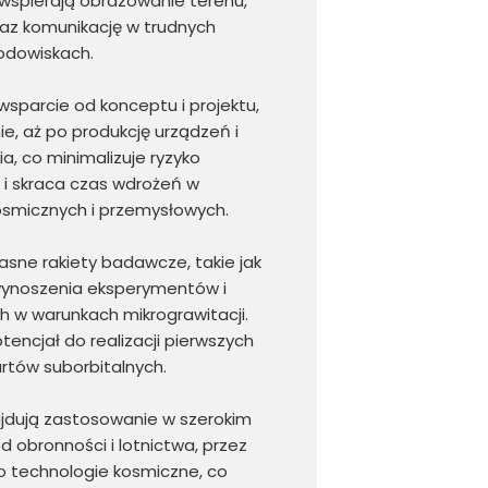
 wspierają obrazowanie terenu,
raz komunikację w trudnych
odowiskach.
sparcie od konceptu i projektu,
e, aż po produkcję urządzeń i
, co minimalizuje ryzyko
 i skraca czas wdrożeń w
smicznych i przemysłowych.
asne rakiety badawcze, takie jak
wynoszenia eksperymentów i
 w warunkach mikrograwitacji.
tencjał do realizacji pierwszych
artów suborbitalnych.
ajdują zastosowanie w szerokim
 obronności i lotnictwa, przez
o technologie kosmiczne, co