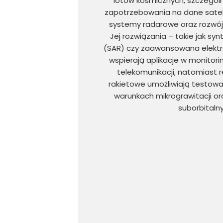
lotów kosmicznych, szczegól
zapotrzebowania na dane sate
systemy radarowe oraz rozwój 
Jej rozwiązania – takie jak syn
(SAR) czy zaawansowana elektro
wspierają aplikacje w monitori
telekomunikacji, natomiast 
rakietowe umożliwiają testow
warunkach mikrograwitacji or
suborbitaln