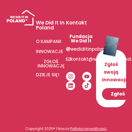
We Did It In
Kontakt
Poland
Fundacja
We Did It
O KAMPANII
wediditinpoland
INNOWACJE
kontakt@wediditinpoland
ZGŁOŚ
Zgłoś
INNOWACJĘ
swoją
DZIEJE SIĘ!
innowację!
Zgłoś
Copyright 2025® | Nasza
Polityka prywatności