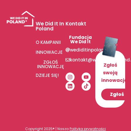
We Did It In
Kontakt
Poland
Fundacja
We Did It
O KAMPANII
wediditinpoland
INNOWACJE
kontakt@wediditinpoland
ZGŁOŚ
Zgłoś
INNOWACJĘ
swoją
DZIEJE SIĘ!
innowację!
Zgłoś
Copyright 2025® | Nasza
Polityka prywatności