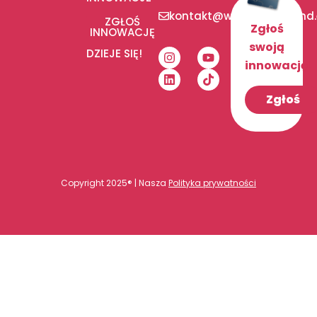
kontakt@wediditinpoland
ZGŁOŚ
Zgłoś
INNOWACJĘ
swoją
DZIEJE SIĘ!
innowację!
Zgłoś
Copyright 2025® | Nasza
Polityka prywatności