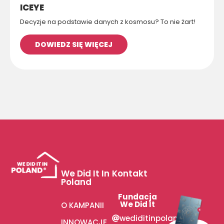
ICEYE
Decyzje na podstawie danych z kosmosu? To nie żart!
DOWIEDZ SIĘ WIĘCEJ
We Did It In
Kontakt
Poland
Fundacja
We Did It
O KAMPANII
wediditinpoland
INNOWACJE