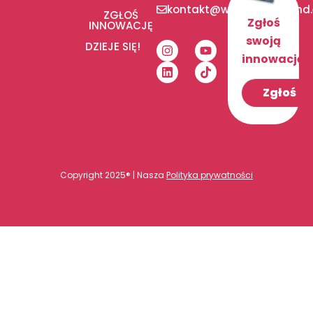
kontakt@wediditinpoland
ZGŁOŚ
Zgłoś
INNOWACJĘ
swoją
DZIEJE SIĘ!
innowację!
Zgłoś
Copyright 2025® | Nasza
Polityka prywatności