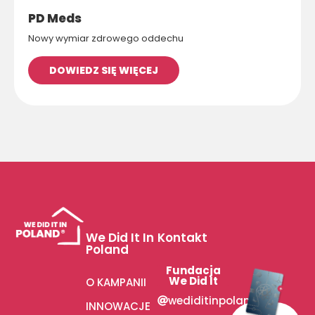
PD Meds
Nowy wymiar zdrowego oddechu
DOWIEDZ SIĘ WIĘCEJ
We Did It In
Kontakt
Poland
Fundacja
We Did It
O KAMPANII
wediditinpoland
INNOWACJE