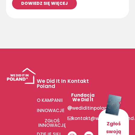
DOWIEDZ SIĘ WIĘCEJ
We Did It In
Kontakt
Poland
Fundacja
We Did It
O KAMPANII
wediditinpoland
INNOWACJE
kontakt@wediditinpoland
ZGŁOŚ
Zgłoś
INNOWACJĘ
swoją
DZIEJE SIĘ!