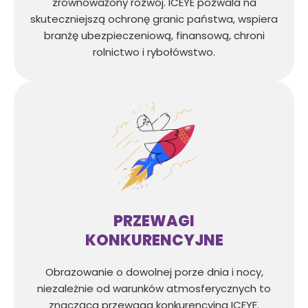
zrównoważony rozwój. ICEYE pozwala na
skuteczniejszą ochronę granic państwa, wspiera
branżę ubezpieczeniową, finansową, chroni
rolnictwo i rybołówstwo.
PRZEWAGI
KONKURENCYJNE
Obrazowanie o dowolnej porze dnia i nocy,
niezależnie od warunków atmosferycznych to
znacząca przewaga konkurencyjna ICEYE.