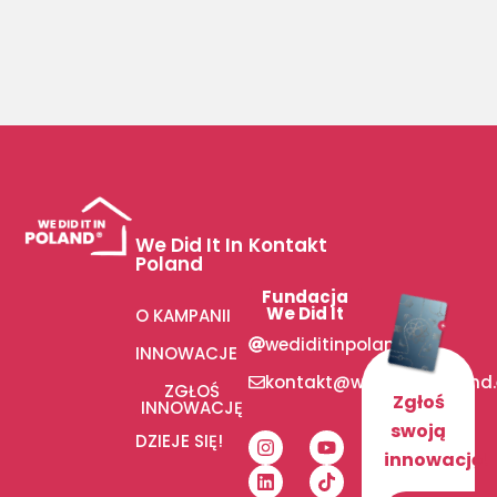
We Did It In
Kontakt
Poland
Fundacja
We Did It
O KAMPANII
wediditinpoland
INNOWACJE
kontakt@wediditinpoland
ZGŁOŚ
Zgłoś
INNOWACJĘ
swoją
DZIEJE SIĘ!
innowację!